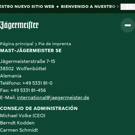
ESTRO NUEVO SITIO WEB
BIENVENIDO A NUESTRO NUEVO S
❚❚
Go to Homepage
Página principal
Pie de imprenta
MAST-JÄGERMEISTER SE
Jägermeisterstraße 7-15

38302  Wolfenbüttel

Alemania

Teléfono: +49 5331 81-0

Fax: +49 5331 81-456

E-Mail: 
international@jaegermeister.de
Michael Volke (CEO)

Berndt Kodden

Carmen Schmidt